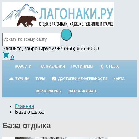
Звоните, забронируем!
+7 (966) 666-90-03
shopping_cart
0
НОВОСТИ
НАПРАВЛЕНИЯ
ГОСТИНИЦЫ
ОТДЫХ
ТУРИЗМ
ТУРЫ
ДОСТОПРИМЕЧАТЕЛЬНОСТИ
КАРТА
КОРПОРАТИВЫ
ЗАБРОНИРОВАТЬ
Главная
База отдыха
База отдыха