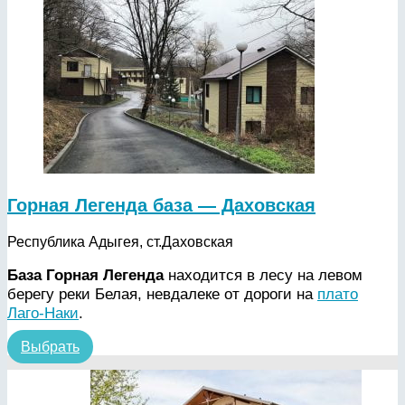
Горная Легенда база — Даховская
Республика Адыгея, ст.Даховская
База Горная Легенда
находится в лесу на левом
берегу реки Белая, невдалеке от дороги на
плато
Лаго-Наки
.
Выбрать