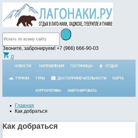
Звоните, забронируем!
+7 (966) 666-90-03
shopping_cart
0
НОВОСТИ
НАПРАВЛЕНИЯ
ГОСТИНИЦЫ
ОТДЫХ
ТУРИЗМ
ТУРЫ
ДОСТОПРИМЕЧАТЕЛЬНОСТИ
КАРТА
КОРПОРАТИВЫ
ЗАБРОНИРОВАТЬ
Главная
Как добраться
Как добраться