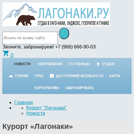
Звоните, забронируем!
+7 (966) 666-90-03
shopping_cart
0
НОВОСТИ
НАПРАВЛЕНИЯ
ГОСТИНИЦЫ
ОТДЫХ
ТУРИЗМ
ТУРЫ
ДОСТОПРИМЕЧАТЕЛЬНОСТИ
КАРТА
КОРПОРАТИВЫ
ЗАБРОНИРОВАТЬ
Главная
Курорт "Лагонаки"
Новости
Курорт «Лагонаки»