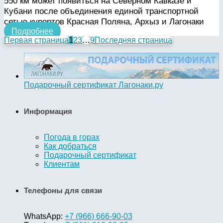
550 км может появиться на Северном Кавказе и
Кубани после объединения единой транспортной
сетью курортов Красная Поляна, Архыз и Лагонаки
Подробнее
Первая страница
1
2
3
…
9
Последняя страница
Подарочный сертификат Лагонаки.ру
Информация
Погода в горах
Как добраться
Подарочный сертификат
Клиентам
Телефоны для связи
WhatsApp:
+7 (966) 666-90-03