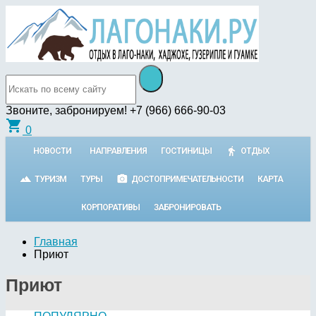
Звоните, забронируем!
+7 (966) 666-90-03
shopping_cart
0
НОВОСТИ
НАПРАВЛЕНИЯ
ГОСТИНИЦЫ
ОТДЫХ
ТУРИЗМ
ТУРЫ
ДОСТОПРИМЕЧАТЕЛЬНОСТИ
КАРТА
КОРПОРАТИВЫ
ЗАБРОНИРОВАТЬ
Главная
Приют
Приют