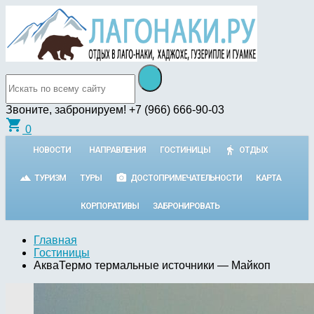
Звоните, забронируем!
+7 (966) 666-90-03
shopping_cart
0
НОВОСТИ
НАПРАВЛЕНИЯ
ГОСТИНИЦЫ
ОТДЫХ
ТУРИЗМ
ТУРЫ
ДОСТОПРИМЕЧАТЕЛЬНОСТИ
КАРТА
КОРПОРАТИВЫ
ЗАБРОНИРОВАТЬ
Главная
Гостиницы
АкваТермо термальные источники — Майкоп