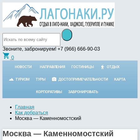
Звоните, забронируем!
+7 (966) 666-90-03
shopping_cart
0
НОВОСТИ
НАПРАВЛЕНИЯ
ГОСТИНИЦЫ
ОТДЫХ
ТУРИЗМ
ТУРЫ
ДОСТОПРИМЕЧАТЕЛЬНОСТИ
КАРТА
КОРПОРАТИВЫ
ЗАБРОНИРОВАТЬ
Главная
Как добраться
Москва — Каменномостский
Москва — Каменномостский