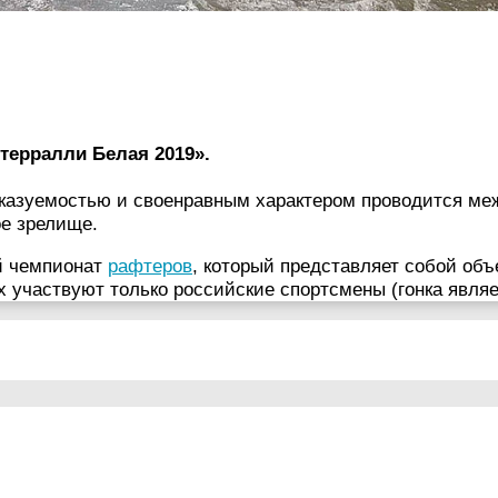
терралли Белая 2019».
сказуемостью и своенравным характером проводится ме
ое зрелище.
й чемпионат
рафтеров
, который представляет собой об
их участвуют только российские спортсмены (гонка явля