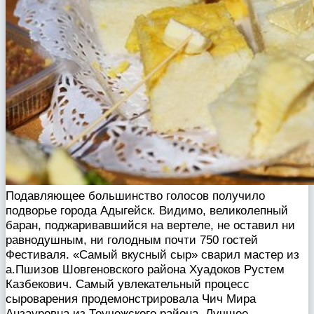
Подавляющее большинство голосов получило
подворье города Адыгейск. Видимо, великолепный
баран, поджаривавшийся на вертеле, не оставил ни
равнодушным, ни голодным почти 750 гостей
Фестиваля. «Самый вкусный сыр» сварил мастер из
а.Пшизов Шовгеновского района Хуадоков Рустем
Казбекович. Самый увлекательный процесс
сыроварения продемонстрировала Чич Мира
Анзауровна из Теучежского района. Лучшее