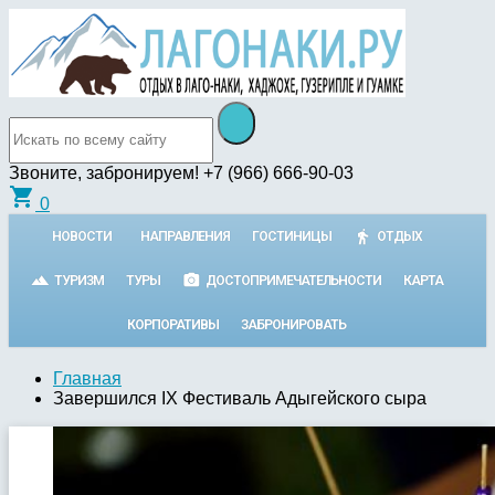
Звоните, забронируем!
+7 (966) 666-90-03
shopping_cart
0
НОВОСТИ
НАПРАВЛЕНИЯ
ГОСТИНИЦЫ
ОТДЫХ
ТУРИЗМ
ТУРЫ
ДОСТОПРИМЕЧАТЕЛЬНОСТИ
КАРТА
КОРПОРАТИВЫ
ЗАБРОНИРОВАТЬ
Главная
Завершился IX Фестиваль Адыгейского сыра