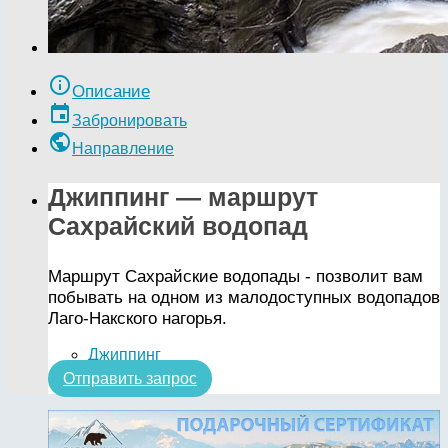
info_outline
Описание
event
Забронировать
public
Направление
Джиппинг — маршрут
Сахрайский водопад
Маршрут Сахрайские водопады - позволит вам
побывать на одном из малодоступных водопадов
Лаго-Накского нагорья.
Джиппинг
Отправить запрос