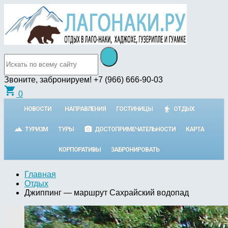
Звоните, забронируем!
+7 (966) 666-90-03
shopping_cart
0
НОВОСТИ
НАПРАВЛЕНИЯ
ГОСТИНИЦЫ
ОТДЫХ
ТУРИЗМ
ТУРЫ
ДОСТОПРИМЕЧАТЕЛЬНОСТИ
КАРТА
КОРПОРАТИВЫ
ЗАБРОНИРОВАТЬ
Главная
Отдых
Джиппинг — маршрут Сахрайский водопад