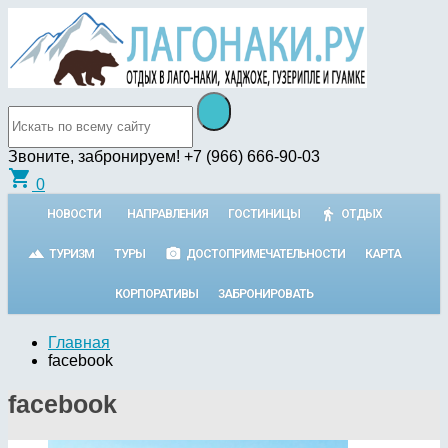
Звоните, забронируем!
+7 (966) 666-90-03
shopping_cart
0
НОВОСТИ
НАПРАВЛЕНИЯ
ГОСТИНИЦЫ
ОТДЫХ
ТУРИЗМ
ТУРЫ
ДОСТОПРИМЕЧАТЕЛЬНОСТИ
КАРТА
КОРПОРАТИВЫ
ЗАБРОНИРОВАТЬ
Главная
facebook
facebook