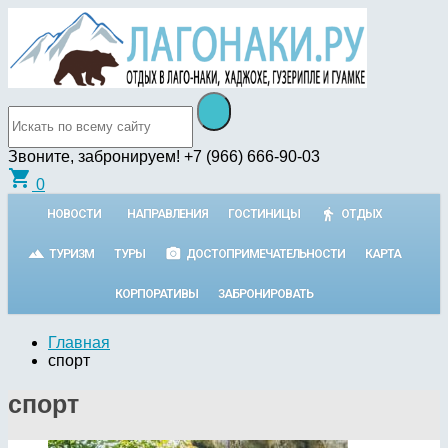
Звоните, забронируем!
+7 (966) 666-90-03
shopping_cart
0
НОВОСТИ
НАПРАВЛЕНИЯ
ГОСТИНИЦЫ
ОТДЫХ
ТУРИЗМ
ТУРЫ
ДОСТОПРИМЕЧАТЕЛЬНОСТИ
КАРТА
КОРПОРАТИВЫ
ЗАБРОНИРОВАТЬ
Главная
спорт
спорт