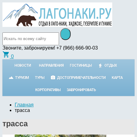
Звоните, забронируем!
+7 (966) 666-90-03
shopping_cart
0
НОВОСТИ
НАПРАВЛЕНИЯ
ГОСТИНИЦЫ
ОТДЫХ
ТУРИЗМ
ТУРЫ
ДОСТОПРИМЕЧАТЕЛЬНОСТИ
КАРТА
КОРПОРАТИВЫ
ЗАБРОНИРОВАТЬ
Главная
трасса
трасса