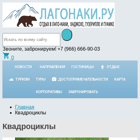
Звоните, забронируем!
+7 (966) 666-90-03
shopping_cart
0
НОВОСТИ
НАПРАВЛЕНИЯ
ГОСТИНИЦЫ
ОТДЫХ
ТУРИЗМ
ТУРЫ
ДОСТОПРИМЕЧАТЕЛЬНОСТИ
КАРТА
КОРПОРАТИВЫ
ЗАБРОНИРОВАТЬ
Главная
Квадроциклы
Квадроциклы