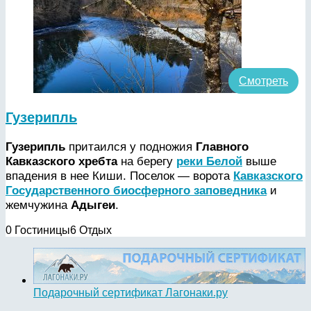
Смотреть
Гузерипль
Гузерипль
притаился у подножия
Главного
Кавказского хребта
на берегу
реки Белой
выше
впадения в нее Киши. Поселок — ворота
Кавказского
Государственного биосферного заповедника
и
жемчужина
Адыгеи
.
0 Гостиницы
6 Отдых
Подарочный сертификат Лагонаки.ру