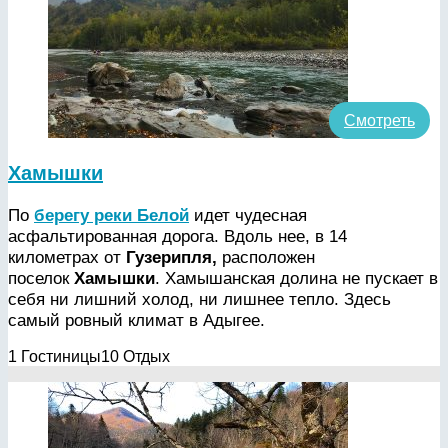
Смотреть
Хамышки
По
берегу реки Белой
идет чудесная
асфальтированная дорога. Вдоль нее, в 14
километрах от
Гузерипля,
расположен
поселок
Хамышки
. Хамышанская долина не пускает в
себя ни лишний холод, ни лишнее тепло. Здесь
самый ровный климат в Адыгее.
1 Гостиницы
10 Отдых