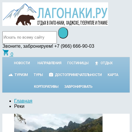
Звоните, забронируем!
+7 (966) 666-90-03
shopping_cart
0
НОВОСТИ
НАПРАВЛЕНИЯ
ГОСТИНИЦЫ
ОТДЫХ
ТУРИЗМ
ТУРЫ
ДОСТОПРИМЕЧАТЕЛЬНОСТИ
КАРТА
КОРПОРАТИВЫ
ЗАБРОНИРОВАТЬ
Главная
Реки