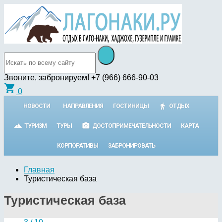
Звоните, забронируем!
+7 (966) 666-90-03
shopping_cart
0
НОВОСТИ
НАПРАВЛЕНИЯ
ГОСТИНИЦЫ
ОТДЫХ
ТУРИЗМ
ТУРЫ
ДОСТОПРИМЕЧАТЕЛЬНОСТИ
КАРТА
КОРПОРАТИВЫ
ЗАБРОНИРОВАТЬ
Главная
Туристическая база
Туристическая база