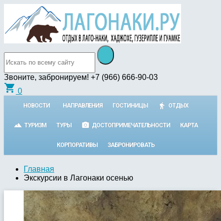
Звоните, забронируем!
+7 (966) 666-90-03
shopping_cart
0
НОВОСТИ
НАПРАВЛЕНИЯ
ГОСТИНИЦЫ
ОТДЫХ
ТУРИЗМ
ТУРЫ
ДОСТОПРИМЕЧАТЕЛЬНОСТИ
КАРТА
КОРПОРАТИВЫ
ЗАБРОНИРОВАТЬ
Главная
Экскурсии в Лагонаки осенью