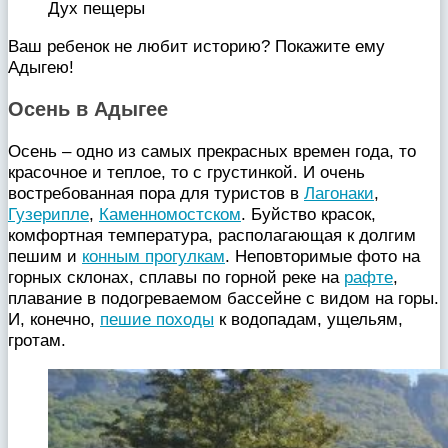
Дух пещеры
Ваш ребенок не любит историю? Покажите ему
Адыгею!
Осень в Адыгее
Осень – одно из самых прекрасных времен года, то
красочное и теплое, то с грустинкой. И очень
востребованная пора для туристов в
Лагонаки
,
Гузерипле
,
Каменномостском
. Буйство красок,
комфортная температура, располагающая к долгим
пешим и
конным прогулкам
. Неповторимые фото на
горных склонах, сплавы по горной реке на
рафте
,
плавание в подогреваемом бассейне с видом на горы.
И, конечно,
пешие походы
к водопадам, ущельям,
гротам.