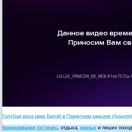
Голубая вода реки Белой в Гранитном каньоне (Адыгея
Бронирование гостиниц
, отдыха,
конных
и пеших поход