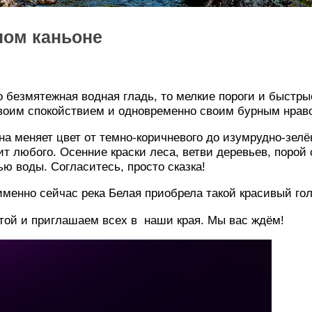
ном каньоне
 То безмятежная водная гладь, то мелкие пороги и быст
 своим спокойствием и одновременно своим бурным нрав
а меняет цвет от темно-коричневого до изумрудно-зелён
ит любого. Осенние краски леса, ветви деревьев, порой
ю воды. Согласитесь, просто сказка!
именно сейчас река Белая приобрела такой красивый го
той и приглашаем всех в наши края. Мы вас ждём!