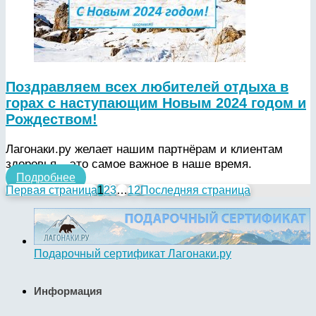
Поздравляем всех любителей отдыха в
горах с наступающим Новым 2024 годом и
Рождеством!
Лагонаки.ру желает нашим партнёрам и клиентам
здоровья – это самое важное в наше время.
Подробнее
Первая страница
1
2
3
…
12
Последняя страница
Подарочный сертификат Лагонаки.ру
Информация