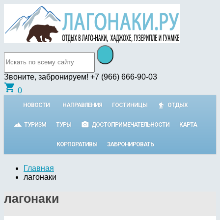
Звоните, забронируем!
+7 (966) 666-90-03
shopping_cart
0
НОВОСТИ
НАПРАВЛЕНИЯ
ГОСТИНИЦЫ
ОТДЫХ
ТУРИЗМ
ТУРЫ
ДОСТОПРИМЕЧАТЕЛЬНОСТИ
КАРТА
КОРПОРАТИВЫ
ЗАБРОНИРОВАТЬ
Главная
лагонаки
лагонаки