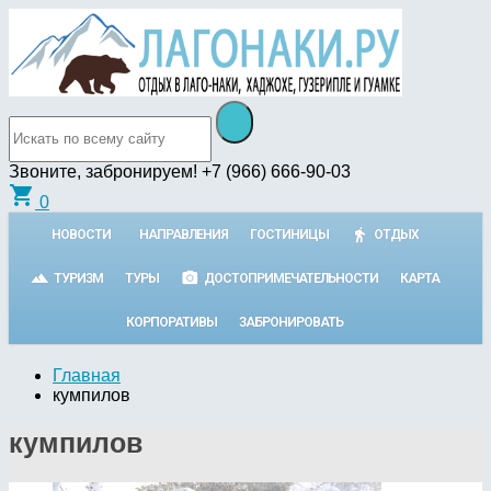
Звоните, забронируем!
+7 (966) 666-90-03
shopping_cart
0
НОВОСТИ
НАПРАВЛЕНИЯ
ГОСТИНИЦЫ
ОТДЫХ
ТУРИЗМ
ТУРЫ
ДОСТОПРИМЕЧАТЕЛЬНОСТИ
КАРТА
КОРПОРАТИВЫ
ЗАБРОНИРОВАТЬ
Главная
кумпилов
кумпилов