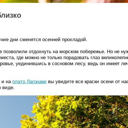
близко
етние дни сменятся осенней прохладой.
не позволили отдохнуть на морском побережье. Но не н
 места, где можно не только порадовать глаз великоле
овье, уединившись в сосновом лесу, ведь он имеет леч
 и на
плато Лагонаки
вы увидите все краски осени от на
м виде.