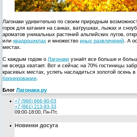
Лагонаки удивительно по своим природным возможност
горок для катания на санках, ватрушках, лыжах и сно
ароматов уникальных растений альпийских лугов, отк
или
квадроциклах
и множество
иных развлечений
. А 
местах.
С каждым годом о
Лагонаки
узнаёт все больше и больш
не всегда хватает. Вот и сейчас на 70% гостиницы заб
красивых местах, успеть насладиться золотой осень в
бронирование
.
Блог
Лагонаки.ру
+7 (966) 666-90-03
+7 (861) 213-93-33
09:00-18:00, Пн-Пт.
Новинки досуга