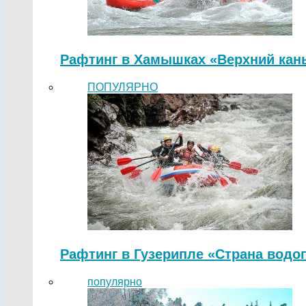
Рафтинг в Хамышках «Верхний кан
ПОПУЛЯРНО
Рафтинг в Гузерипле «Страна водо
популярно