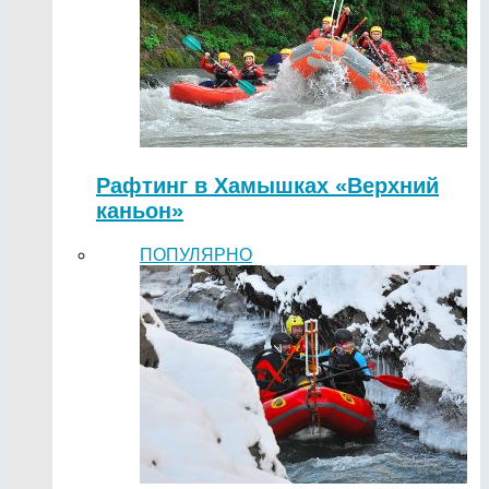
Рафтинг в Хамышках «Верхний
каньон»
ПОПУЛЯРНО