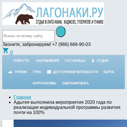
Звоните, забронируем!
+7 (966) 666-90-03
shopping_cart
0
НОВОСТИ
НАПРАВЛЕНИЯ
ГОСТИНИЦЫ
ОТДЫХ
ТУРИЗМ
ТУРЫ
ДОСТОПРИМЕЧАТЕЛЬНОСТИ
КАРТА
КОРПОРАТИВЫ
ЗАБРОНИРОВАТЬ
Главная
Адыгея выполнила мероприятия 2020 года по
реализации индивидуальной программы развития
почти на 100%