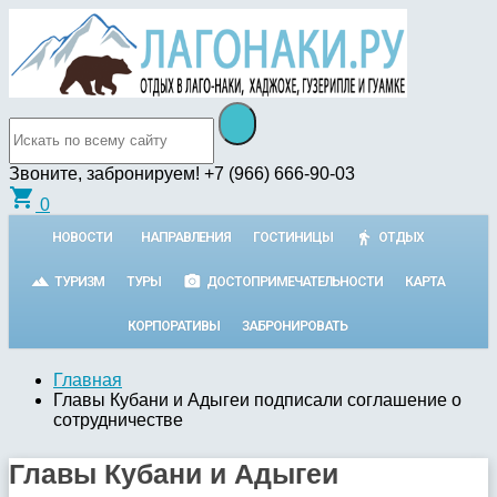
Звоните, забронируем!
+7 (966) 666-90-03
shopping_cart
0
НОВОСТИ
НАПРАВЛЕНИЯ
ГОСТИНИЦЫ
ОТДЫХ
ТУРИЗМ
ТУРЫ
ДОСТОПРИМЕЧАТЕЛЬНОСТИ
КАРТА
КОРПОРАТИВЫ
ЗАБРОНИРОВАТЬ
Главная
Главы Кубани и Адыгеи подписали соглашение о
сотрудничестве
Главы Кубани и Адыгеи