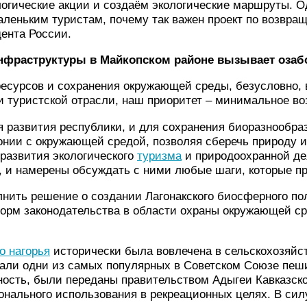
логические акции и создаём экологические маршруты. 
аленьким туристам, почему так важен проект по возвращ
ента России.
 инфраструктуры в Майкопском районе вызывает оза
есурсов и сохранения окружающей среды, безусловно, 
и туристской отрасли, наш приоритет – минимальное во
 развития республики, и для сохранения биоразнообрази
нии с окружающей средой, позволяя сберечь природу и
развития экологического
туризма
и природоохранной дея
, и намерены обсуждать с ними любые шаги, которые п
нить решение о создании Лагонакского биосферного пол
норм законодательства в области охраны окружающей с
о нагорья
исторически была вовлечена в сельскохозяйс
вали одни из самых популярных в Советском Союзе пеш
ость, были переданы правительством Адыгеи Кавказском
ионального использования в рекреационных целях. В си