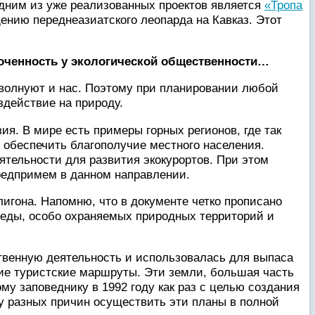
Одним из уже реализованных проектов является
«Тропа
ению переднеазиатского леопарда на Кавказ. Этот
боченность у экологической общественности…
волнуют и нас. Поэтому при планировании любой
здействие на природу.
я. В мире есть примеры горных регионов, где так
 обеспечить благополучие местного населения.
тельности для развития экокурортов. При этом
редпримем в данном направлении.
игона. Напомню, что в документе четко прописано
реды, особо охраняемых природных территорий и
твенную деятельность и использовалась для выпаса
ие туристские маршруты. Эти земли, большая часть
у заповеднику в 1992 году как раз с целью создания
лу разных причин осуществить эти планы в полной