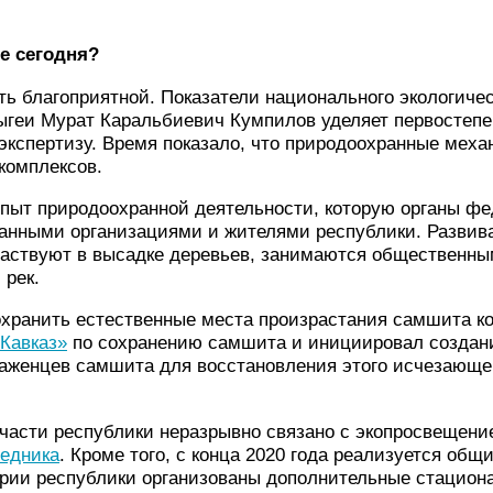
е сегодня?
ь благоприятной. Показатели национального экологичес
ыгеи Мурат Каральбиевич Кумпилов уделяет первостеп
экспертизу. Время показало, что природоохранные меха
комплексов.
опыт природоохранной деятельности, которую органы ф
нными организациями и жителями республики. Развивае
аствуют в высадке деревьев, занимаются общественным
 рек.
охранить естественные места произрастания самшита ко
Кавказ»
по сохранению самшита и инициировал создани
аженцев самшита для восстановления этого исчезающег
й части республики неразрывно связано с экопросвещен
ведника
. Кроме того, с конца 2020 года реализуется общ
тории республики организованы дополнительные стацио