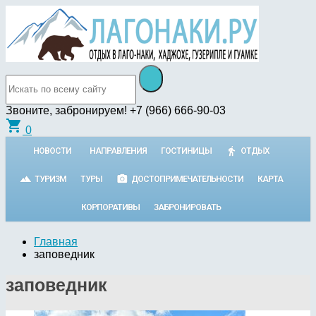
Звоните, забронируем!
+7 (966) 666-90-03
shopping_cart
0
НОВОСТИ
НАПРАВЛЕНИЯ
ГОСТИНИЦЫ
ОТДЫХ
ТУРИЗМ
ТУРЫ
ДОСТОПРИМЕЧАТЕЛЬНОСТИ
КАРТА
КОРПОРАТИВЫ
ЗАБРОНИРОВАТЬ
Главная
заповедник
заповедник