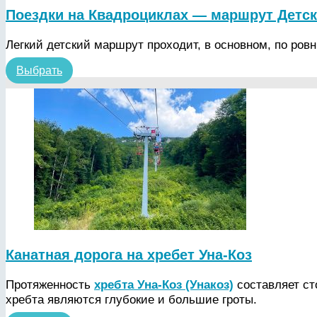
Поездки на Квадроциклах — маршрут Детс
Легкий детский маршрут проходит, в основном, по ро
Выбрать
Канатная дорога на хребет Уна-Коз
Протяженность
хребта Уна-Коз (Унакоз)
составляет ст
хребта являются глубокие и большие гроты.