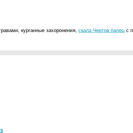
травами, курганные захоронения,
скала Чертов палец
с п
з