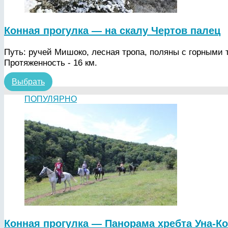
Конная прогулка — на скалу Чертов палец
Путь: ручей Мишоко, лесная тропа, поляны с горными 
Протяженность - 16 км.
Выбрать
ПОПУЛЯРНО
Конная прогулка — Панорама хребта Уна-Ко