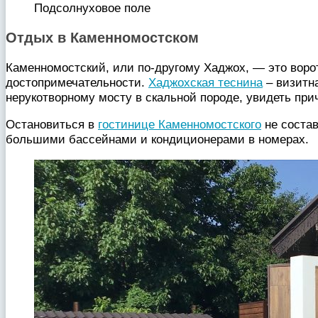
Подсолнуховое поле
Отдых в
Каменномостском
Каменномостский, или по-другому Хаджох, — это ворот
достопримечательности.
Хаджохская теснина
– визитна
нерукотворному мосту в скальной породе, увидеть пр
Остановиться в
гостинице Каменномостского
не состав
большими бассейнами и кондиционерами в номерах.