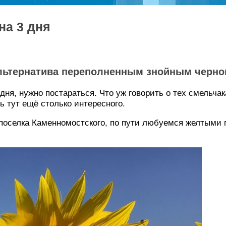
на 3 дня
 альтернатива переполненным знойным черн
ня, нужно постараться. Что уж говорить о тех смельчака
ь тут ещё столько интересного.
 поселка Каменномостского, по пути любуемся желтыми