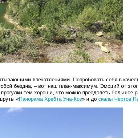
ватывающими впечатлениями. Попробовать себя в качес
 тобой бездна, – вот наш план-максимум. Эмоций от это
прогулки тем хороши, что можно преодолеть большое ра
шруты «
Панорама Хребта Уна-Коз
» и до
скалы Чертов П