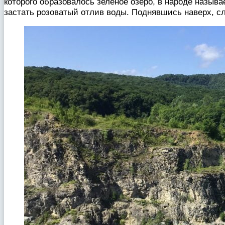
которого образовалось зеленое озеро, в народе называ
застать розоватый отлив воды. Поднявшись наверх, сл