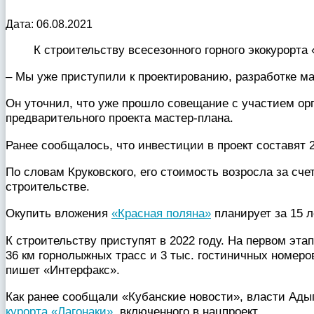
Дата: 06.08.2021
К строительству всесезонного горного экокурорт
– Мы уже приступили к проектированию, разработке ма
Он уточнил, что уже прошло совещание с участием ор
предварительного проекта мастер-плана.
Ранее сообщалось, что инвестиции в проект составят 
По словам Круковского, его стоимость возросла за сч
строительстве.
Окупить вложения
«Красная поляна»
планирует за 15 л
К строительству приступят в 2022 году. На первом этап
36 км горнолыжных трасс и 3 тыс. гостиничных номеров
пишет «Интерфакс».
Как ранее сообщали «Кубанские новости», власти Ад
курорта «Лагонаки»
, включенного в нацпроект.